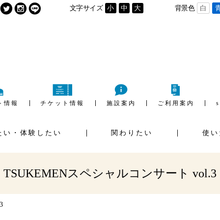
文字サイズ
小
中
大
背景色
白
ト情報
チケット情報
施設案内
ご利用案内
たい・体験したい
関わりたい
使い
用の流れ
施設利用料金
ご
イベントホール
ギャラリー
ウンロード
TSUKEMENスペシャルコンサート vol.3
3