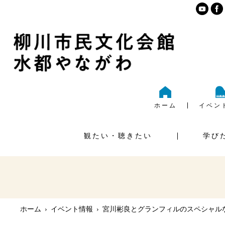
ホーム
イベン
観たい・聴きたい
学び
ご利
大ホール
様式ダ
ホーム
›
イベント情報
›
宮川彬良とグランフィルのスペシャルな