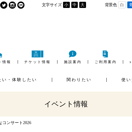
文字サイズ
小
中
大
背景色
白
ト情報
チケット情報
施設案内
ご利用案内
たい・体験したい
関わりたい
使い
用の流れ
施設利用料金
ご
イベントホール
ギャラリー
ウンロード
イベント情報
コンサート2026