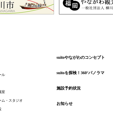
suitoやながわのコンセプト
suitoを探検！360°パノラマ
ール
施設予約状況
議室
ーム・スタジオ
お知らせ
設