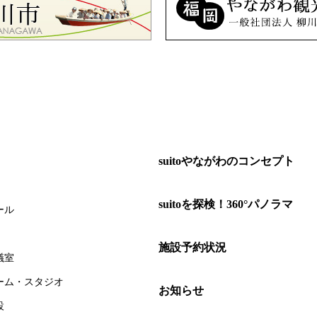
suitoやながわのコンセプト
suitoを探検！360°パノラマ
ール
施設予約状況
議室
ーム・スタジオ
お知らせ
設