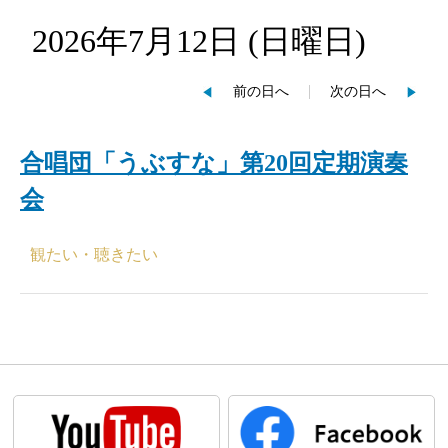
2026年7月12日
(日
曜日
)
前の日へ
次の日へ
合唱団「うぶすな」第20回定期演奏
会
観たい・聴きたい